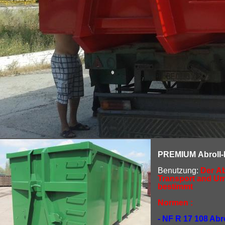
PREMIUM
Abroll-
Benutzung:
Der
Ab
Transport and Ums
bestimmt
Normen :
- NF R 17 108 Abr