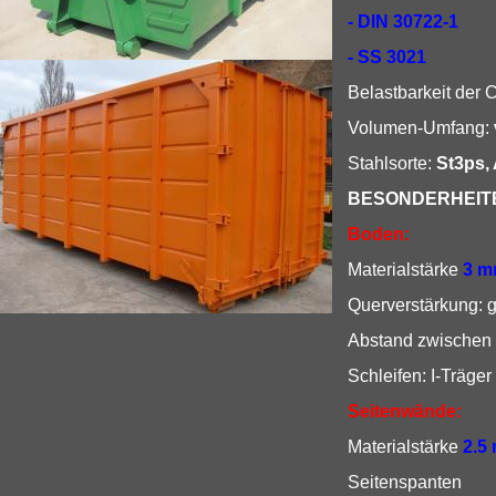
- DIN 30722-1
- SS 3021
Belastbarkeit der 
Volumen-Umfang:
Stahlsorte:
St3ps,
BESONDERHEIT
Boden:
Materialstärke
3 
Querverstärkung: 
Abstand zwischen 
Schleifen: I-Träge
Seitenwände:
Materialstärke
2.5
Seitenspa