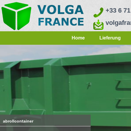
+33 6 71
volgafr
Home
Lieferung
abrollcontainer